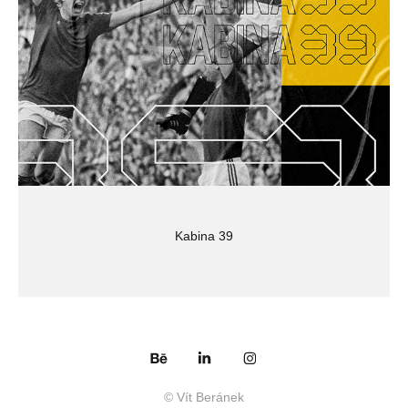
Kabina 39
© Vít Beránek