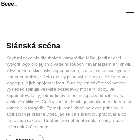
Slánská scéna
Když mi zavolala dlouholetá kamarádka Míša, jestli nechci 
vytvořit logo pro jejich divadelní soubor, neváhal jsem ani chvíli. I 
když některé skici byly slepou cestou, často je spojoval symbol 
oka nebo obličeje. Tyto motivy jsme vybrali jako stěžejní prvek 
logotypu, jejich spojení v literu S už byl jen závěrečný potlesk. 
Výsledek splňuje veškeré požadavky moderní doby. Je 
zapamatovatelný, jednoduchý a technologicky použitelný na 
veškeré aplikace. Celá vizuální identita je založena na kontrastu 
komedie a tragédie. Ty mají jasně dané barevné principy. V 
aplikacích je krásně vidět, jak se dá s identitou pracovat a do 
budoucna rozvíjet. Doufám, ze nebudete dělat scény a naši 
práci náležitě oceníte.