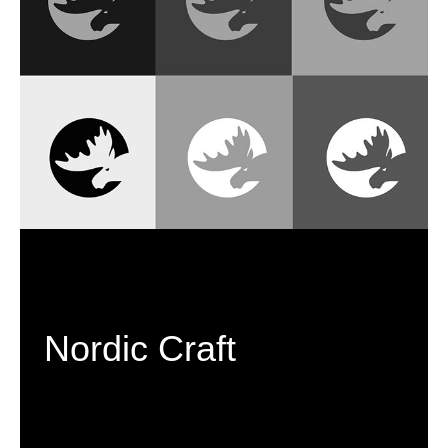
Nordic Craft
C H C I   V I D Ě T   V Í C E 