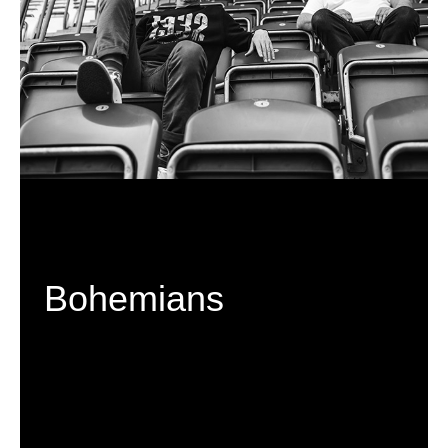
Bohemians
C H C I   V I D Ě T   V Í C E 