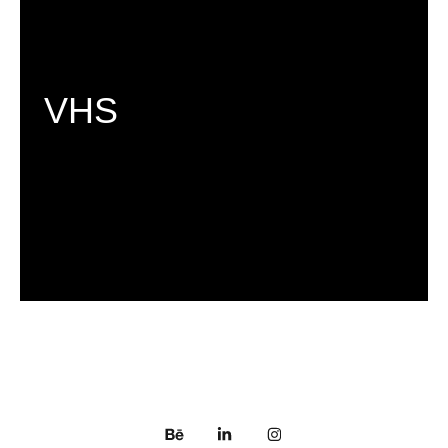
VHS
C H C I   V I D Ě T   V Í C E 