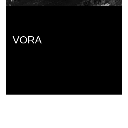
VORA
C H C I   V I D Ě T   V Í C E 