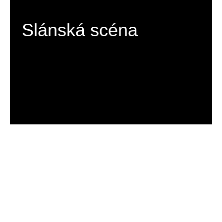
Slánská scéna
C H C I   V I D Ě T   V Í C E 