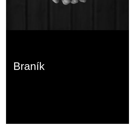
Braník
C H C I   V I D Ě T   V Í C E 