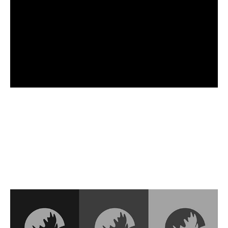
C H C I   V I D Ě T   V Í C E 