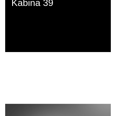
Kabina 39
C H C I   V I D Ě T   V Í C E 