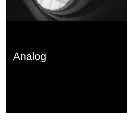
Analog
C H C I   V I D Ě T   V Í C E 