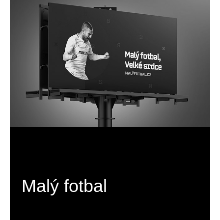
Malý fotbal
C H C I   V I D Ě T   V Í C E 