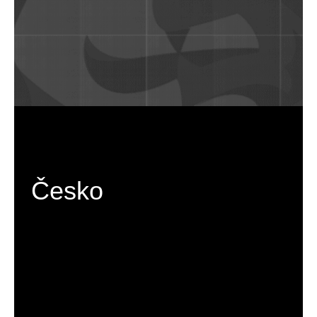
Česko
C H C I   V I D Ě T   V Í C E 